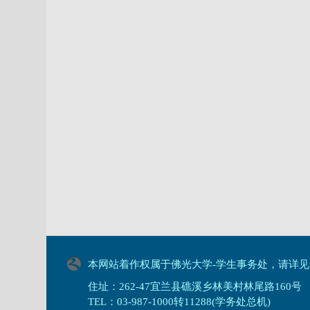
本网站着作权属于佛光大学-学生事务处，请详见
住址：262-47宜兰县礁溪乡林美村林尾路160号
TEL：03-987-1000转11288(学务处总机)