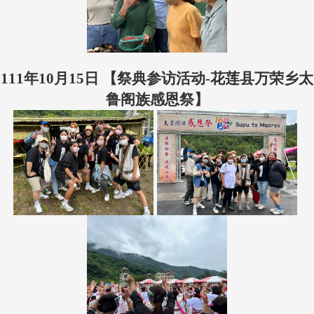
111年10月15日 【祭典参访活动-花莲县万荣乡太
鲁阁族感恩祭】