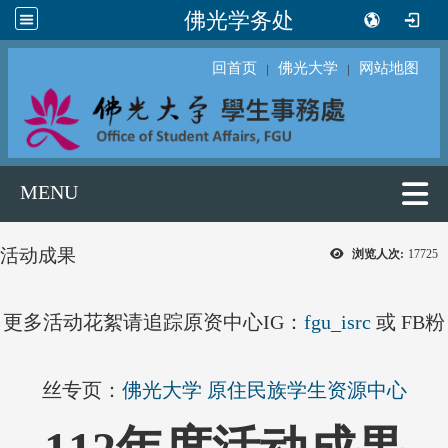
佛光学务处
回首页
佛光大学
网站地图
｜
｜
MENU
活动成果
浏览人次:
17725
更多活动花絮请追踪原资中心IG：
fgu_isrc
或 FB粉
丝专页：
佛光大学 原住民族学生资源中心