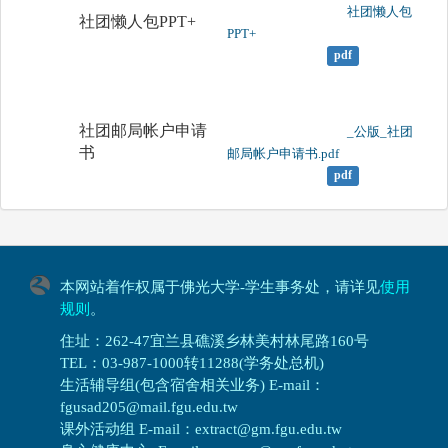
	                		社团懒人包
社团懒人包PPT+
PPT+

pdf
社团邮局帐户申请
	                		_公版_社团
书
邮局帐户申请书.pdf

pdf
本网站着作权属于佛光大学-学生事务处，请详见
使用
规则
。
住址：262-47宜兰县礁溪乡林美村林尾路160号
TEL：03-987-1000转11288(学务处总机)
生活辅导组(包含宿舍相关业务) E-mail：
fgusad205@mail.fgu.edu.tw
课外活动组 E-mail：extract@gm.fgu.edu.tw