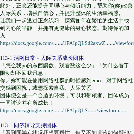
此外，正念还能提升同理心与倾听能力，帮助你(妳)改善
人际关系，增强自信心，并提升整体的生活幸福感。
让我们一起透过正念练习，探索如何在繁忙的生活中找
到内心的平静，并拥有更健康的身心状态。期待你的加
入。
https://docs.google.com/....../1FAIpQLSd2axwZ....../viewfo
113-1 活网日常－人际关系成长团体
「怎么我po的东西讚数、观看数这么少」「为什么看了
限动却不回我讯息」
你／妳可能在使用网络社群的时候感到emo、对于网络社
交感到困扰，或想探索自我、人际关系
团体便会是一个合适的环境，可以和带领者、团体成员
一同讨论并有所成长！
https://docs.google.com/....../1FAIpQLS....../viewform......
113-1 同侪辅导支持团体
「看到同学有状况我想要帮忙，但又不知道该如何帮他/