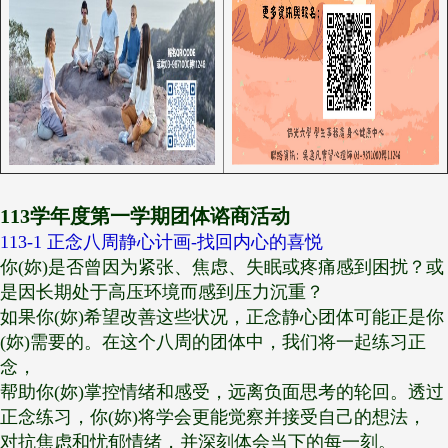
1
13学年度第一学期团体谘商活动
113-1 正念八周静心计画-找回内心的喜悦
你(妳)是否曾因为紧张、焦虑、失眠或疼痛感到困扰？或
是因长期处于高压环境而感到压力沉重？
如果你(妳)希望改善这些状况，正念静心团体可能正是你
(妳)需要的。在这个八周的团体中，我们将一起练习正
念，
帮助你(妳)掌控情绪和感受，远离负面思考的轮回。透过
正念练习，你(妳)将学会更能觉察并接受自己的想法，
对抗焦虑和忧郁情绪，并深刻体会当下的每一刻。