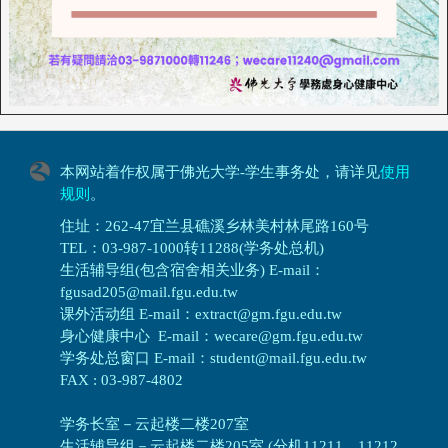
本网站着作权属于佛光大学-学生事务处，请详见
使用
规则
。
住址：262-47宜兰县礁溪乡林美村林尾路160号
TEL：03-987-1000转11288(学务处总机)
生活辅导组(包含宿舍相关业务) E-mail：
fgusad205@mail.fgu.edu.tw
课外活动组 E-mail：extract@gm.fgu.edu.tw
身心健康中心 E-mail：wecare@gm.fgu.edu.tw
学务处总窗口 E-mail：student@mail.fgu.edu.tw
FAX : 03-987-4802
学务长室－云起楼二楼207室
生活辅导组
－
云起楼二楼205室 (分机11211、11212、