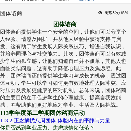
团体谘商
浏览人次:
8550
团体谘商
团体谘商提供学生一个安全的空间，让他们可以分享个
人经验、情感及困扰，并从他人经验中获得支持与启
发。这有助于学生发展人际关系技巧、增进自我认识，
并培养同理心与社交能力。其次，团体谘商可以有效减
少学生的孤立感，让他们知道自己并不孤单，其他人也
面临类似问题，这有助于降低心理压力及焦虑感。此
外，团体谘商还能提供学生学习与成长的机会，透过团
体互动，学生可以学习如何更有效地处理人际冲突、应
对压力及发展更健康的应对机制。总体来说，团体谘商
的主要目的在于促进学生的心理健康、提高自我效能
感，并帮助他们更好地应对学业、生活及人际挑战。
1
13学年度第二学期团体谘商活动
113-2 正念解忧八周团体-体验内在的平静与力量
你是否感到学业压力、焦虑或情绪低落？