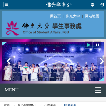
佛光学务处
回首页
佛光大学
网站地图
｜
｜
MENU
首页
身心健康中心
心理谘商
团体谘商