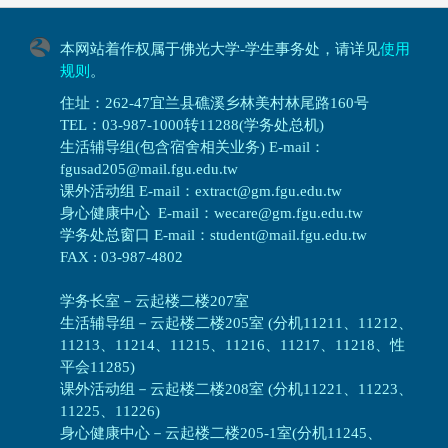
本网站着作权属于佛光大学-学生事务处，请详见
使用
规则
。
住址：262-47宜兰县礁溪乡林美村林尾路160号
TEL：03-987-1000转11288(学务处总机)
生活辅导组(包含宿舍相关业务) E-mail：
fgusad205@mail.fgu.edu.tw
课外活动组 E-mail：extract@gm.fgu.edu.tw
身心健康中心 E-mail：wecare@gm.fgu.edu.tw
学务处总窗口 E-mail：student@mail.fgu.edu.tw
FAX : 03-987-4802
学务长室－云起楼二楼207室
生活辅导组
－
云起楼二楼205室 (分机11211、11212、
11213、11214、11215、11216、11217、11218、性
平会11285)
课外活动组
－
云起楼二楼208室 (分机11221、11223、
11225、11226)
身心健康中心
－
云起楼二楼205-1室(分机11245、