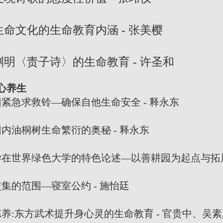
化的生命教育内涵 - 张美樱
责子诗〉的生命教育 - 许圣和
心养生
紧急求救铃—确保自他生命安全 - 释永东
桐树生命繁衍的奥秘 - 释永东
界绿色大学的特色论述—以善耕园为起点与拓展 
范围—寝室公约 - 施怡廷
东方武术提升身心灵的生命教育 - 官贵中、吴素