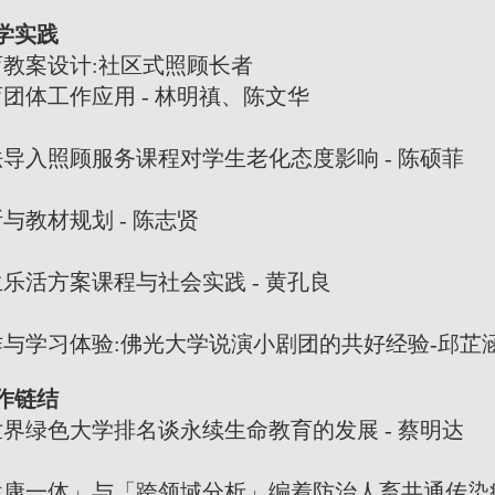
学实践
教案设计:社区式照顾长者
工作应用 - 林明禛、陈文华
照顾服务课程对学生老化态度影响 - 陈硕菲
材规划 - 陈志贤
方案课程与社会实践 - 黄孔良
习体验:佛光大学说演小剧团的共好经验-邱芷
作链结
界绿色大学排名谈永续生命教育的发展 - 蔡明达
体」与「跨领域分析」编着防治人畜共通传染病之