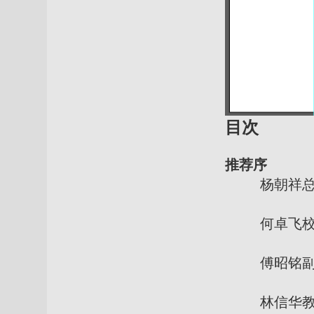
目次
推荐序
杨朝祥
何卓飞校
傅昭铭副
林信华教