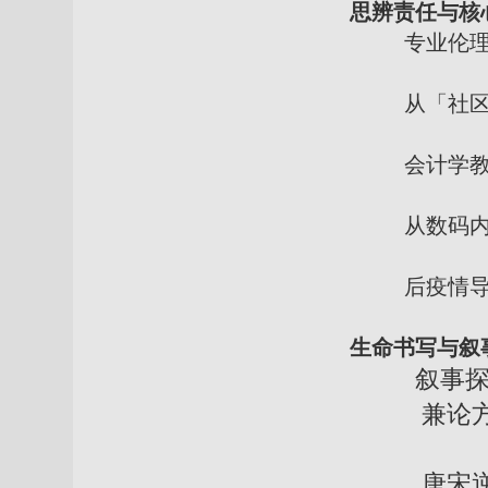
思辨责任与核
专业伦理
从「社区治理
会计学教室里
从数码内容制
后疫情导入制作 
生命书写与叙
叙事
兼论方法论
唐宋逆境诗