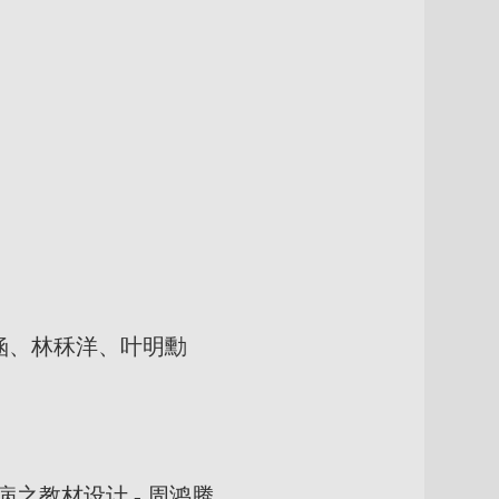
涵、林秝洋、叶明勳
教材设计 - 周鸿腾