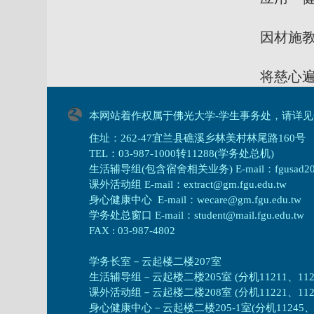
因材施教旳生
将慈心遍满
本网站着作权属于佛光大学-学生事务处，请详见
住址：262-47宜兰县礁溪乡林美村林尾路160号
TEL：03-987-1000转11288(学务处总机)
生活辅导组(包含宿舍相关业务) E-mail：fgusad205@m
课外活动组 E-mail：extract@gm.fgu.edu.tw
身心健康中心 E-mail：wecare@gm.fgu.edu.tw
学务处总窗口 E-mail：student@mail.fgu.edu.tw
FAX : 03-987-4802
学务长室－云起楼二楼207室
生活辅导组
－
云起楼二楼205室 (分机11211、1121
课外活动组
－
云起楼二楼208室 (分机11221、1122
身心健康中心
－
云起楼二楼205-1室(分机11245、1