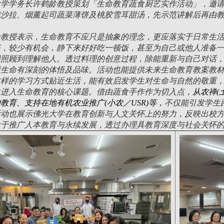
大学学务长许鹤龄教授策划「生命教育蔬食厨艺实作活动」，邀
栽沙拉、烟薰起司蔬菜薄饼及桃胶雪耳甜汤，先示范讲解后再由
龄教授表示，生命教育不应只是抽象的理念，更应落实于日常生
态，较少有机会，静下来好好吃一顿饭，甚至为自己或他人准备
我照顾到理解他人。透过料理的创意过程，除能重新与自己对话
对生命有深刻的体悟及品味。活动也能提供未来生命教育教案教
这样的学习方式贴近生活，能有效启发学生对生命与自然的敬重
生进入生命教育的核心课题。借由蔬食手作作为切入点，
从农禅
(
护教育、支持在地有机农业推广
(
小农／
USR)
等，
不仅能引发学生
活动也展示佛光大学在教育创新与人文关怀上的努力，反映出校
力于推广人本教育与永续发展，透过办理具教育深度与社会关怀