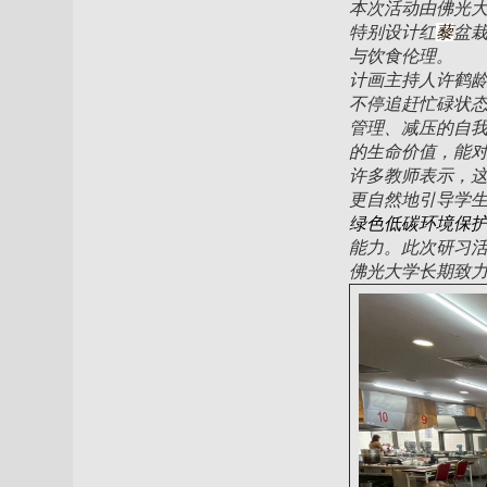
本次活动由佛光
特别设计红
藜
盆
与饮食伦理。
计画主持人许鹤
不停追赶忙碌状
管理、减压的自
的生命价值，能
许多教师表示，
更自然地引导学
绿色低碳环境保
能力。此次研习
佛光大学长期致