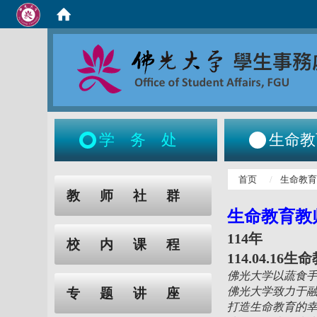
学务处
生命教
:::
首页
生命教
:::
教师社群
生命教育教
114年
校内课程
114.04.1
佛光大学以蔬食
佛光大学致力于
专题讲座
打造生命教育的