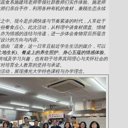
请蔬食系施建玮老师带领社群教师们实作体验。施老师
教师们亲自手作，利用各种有机的食材，兼顾生态永续
活之中。现今是步调快速与节奏紧凑的时代，人常处于
一份餐食点心。此次活动，从料理中谈食材摆盘、情绪
，亦为情感的连结与传递，进一步体会食物背后所蕴含
材设计的方向与内容。
，借由「蔬食」这一日常且贴近学生生活的媒介，可以
土地生长
)
、
餐桌上的养生照护、身心五蕴的情感体验、
跨域及学习兴趣，也有助于培养其同理心与关怀社会的
方对培育
全人教育的坚持与承诺。
的活动，展现佛光大学特色课程与办学理念。