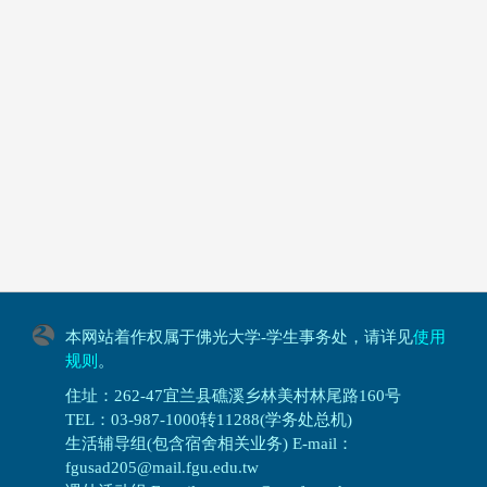
本网站着作权属于佛光大学-学生事务处，请详见
使用
规则
。
住址：262-47宜兰县礁溪乡林美村林尾路160号
TEL：03-987-1000转11288(学务处总机)
生活辅导组(包含宿舍相关业务) E-mail：
fgusad205@mail.fgu.edu.tw