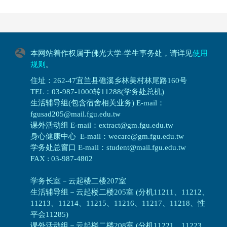
本网站着作权属于佛光大学-学生事务处，请详见
使用
规则
。
住址：262-47宜兰县礁溪乡林美村林尾路160号
TEL：03-987-1000转11288(学务处总机)
生活辅导组(包含宿舍相关业务) E-mail：
fgusad205@mail.fgu.edu.tw
课外活动组 E-mail：extract@gm.fgu.edu.tw
身心健康中心 E-mail：wecare@gm.fgu.edu.tw
学务处总窗口 E-mail：student@mail.fgu.edu.tw
FAX : 03-987-4802
学务长室－云起楼二楼207室
生活辅导组
－
云起楼二楼205室 (分机11211、11212、
11213、11214、11215、11216、11217、11218、性
平会11285)
课外活动组
－
云起楼二楼208室 (分机11221、11223、