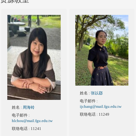
姓名
:
张以鄀
电子邮件
:
ijchang@mail.fgu.edu.tw
姓名
:
周海铃
联络电话
: 11249
电子邮件
:
hlchou@mail.fgu.edu.tw
联络电话
: 11241