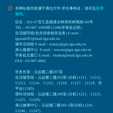
本网站着作权属于佛光大学-学生事务处，请详见
使用
规则
。
住址：262-47宜兰县礁溪乡林美村林尾路160号
TEL：03-987-1000转11288(学务处总机)
生活辅导组(包含宿舍相关业务) E-mail：
fgusad205@mail.fgu.edu.tw
课外活动组 E-mail：extract@gm.fgu.edu.tw
身心健康中心 E-mail：wecare@gm.fgu.edu.tw
学务处总窗口 E-mail：student@mail.fgu.edu.tw
FAX : 03-987-4802
学务长室－云起楼二楼207室
生活辅导组
－
云起楼二楼205室 (分机11211、11212、
11213、11214、11215、11216、11217、11218、性
平会11285)
课外活动组
－
云起楼二楼208室 (分机11221、11223、
11225、11226)
身心健康中心
－
云起楼二楼205-1室(分机11245、
11246、11247)