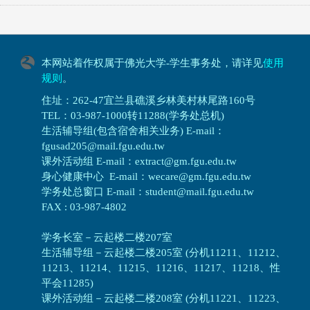
本网站着作权属于佛光大学-学生事务处，请详见
使用
规则
。
住址：262-47宜兰县礁溪乡林美村林尾路160号
TEL：03-987-1000转11288(学务处总机)
生活辅导组(包含宿舍相关业务) E-mail：
fgusad205@mail.fgu.edu.tw
课外活动组 E-mail：extract@gm.fgu.edu.tw
身心健康中心 E-mail：wecare@gm.fgu.edu.tw
学务处总窗口 E-mail：student@mail.fgu.edu.tw
FAX : 03-987-4802
学务长室－云起楼二楼207室
生活辅导组
－
云起楼二楼205室 (分机11211、11212、
11213、11214、11215、11216、11217、11218、性
平会11285)
课外活动组
－
云起楼二楼208室 (分机11221、11223、