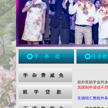
学务处
生命教
:::
:::
学杂费减免
校外奖助学金尚
其限制申请或不
就学贷款
生辅组汇整校外