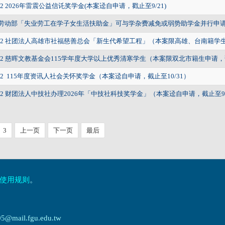
4-2 2026年雷震公益信讬奖学金(本案迳自申请，戳止至9/21)
15劳动部「失业劳工在学子女生活扶助金」可与学杂费减免或弱势助学金并行申
4-2 社团法人高雄市社福慈善总会「新生代希望工程」（本案限高雄、台南籍学
4-2 慈晖文教基金会115学年度大学以上优秀清寒学生（本案限双北市籍生申请，
4-2 115年度资讯人社会关怀奖学金（本案迳自申请，截止至10/31）
4-2 财团法人中技社办理2026年「中技社科技奖学金」（本案迳自申请，截止至9/
3
上一页
下一页
最后
使用规则
。
ail.fgu.edu.tw