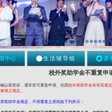
育中心
生活辅导组
课
校外奖助学金不重复申
未确认获奖前，通常皆可重复申请。但因
校外奖助学金各有其规
得兼领之规定
。
各类奖助学金规定，不得重复之原则如下列所示：