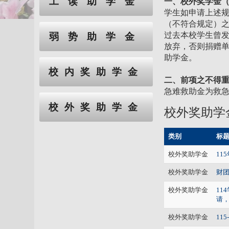
工读助学金
一、校外奖学金
学生如申请上述
（不符合规定）
过去本校学生曾
弱势助学金
放弃，否则捐赠
助学金。
校内奖助学金
二、前项之不得重
急难救助金为救
校外奖助学金
校外奖助学
类别
标
校外奖助学金
11
校外奖助学金
财团
校外奖助学金
1
请，
校外奖助学金
11