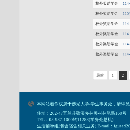
校外奖助学金
11
校外奖助学金
1
校外奖助学金
11
校外奖助学金
11
校外奖助学金
11
校外奖助学金
11
最前
1
2
本网站着作权属于佛光大学-学生事务处，请详见
住址：262-47宜兰县礁溪乡林美村林尾路160号
TEL：03-987-1000转11288(学务处总机)
生活辅导组(包含宿舍相关业务) E-mail：fgusad205@m