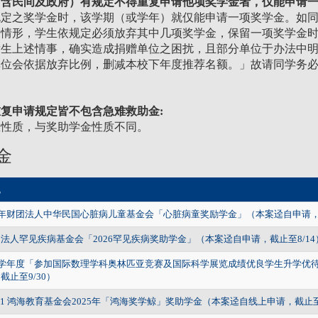
（含民间及政府）有规定不得重复申请他项奖学金者，仅能申请
规定之奖学金时，该学期（或学年）就仅能申请一项奖学金。如
之情形，学生依规定必须放弃其中几项奖学金，保留一项奖学金
发生上述情事，确实造成捐赠单位之困扰，且部分单位于办法中
单位会依据放弃比例，删减本校下年度推荐名额。」故请同学务
复申请规定皆不包含急难救助金:
急性质，与奖助学金性质不同。
金
题
5年财团法人中华民国心脏病儿童基金会「心脏病童奖励学金」（本案迳自申请，截
法人罕见疾病基金会「2026罕见疾病奖助学金」（本案迳自申请，截止至8/14
14学年度「参加国际数理学科奥林匹亚竞赛及国际科学展览成绩优良学生升学优
截止至9/30）
5-1 鸿海教育基金会2025年「鸿海奖学鲸」奖助学金（本案迳自线上申请，截止至