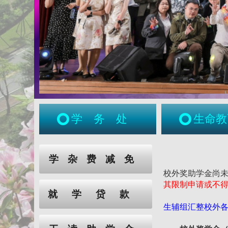
学务处
生命教
:::
:::
学杂费减免
校外奖助学金尚
其限制申请或不
就学贷款
生辅组汇整校外