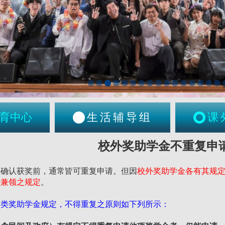
育中心
生活辅导组
课
校外奖助学金不重复申
未确认获奖前，通常皆可重复申请。但因
校外奖助学金各有其规
得兼领之规定
。
各类奖助学金规定，不得重复之原则如下列所示：