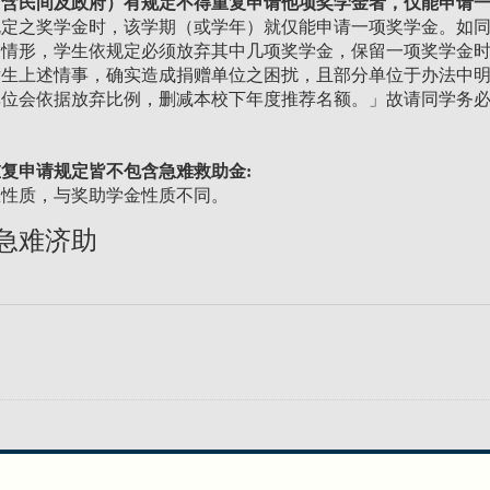
（含民间及政府）有规定不得重复申请他项奖学金者，仅能申请
规定之奖学金时，该学期（或学年）就仅能申请一项奖学金。如
之情形，学生依规定必须放弃其中几项奖学金，保留一项奖学金
发生上述情事，确实造成捐赠单位之困扰，且部分单位于办法中
单位会依据放弃比例，删减本校下年度推荐名额。」故请同学务
复申请规定皆不包含急难救助金:
急性质，与奖助学金性质不同。
急难济助