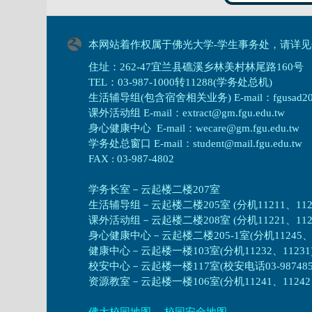
本网站着作权属于佛光大学-学生事务处，请详见
住址：262-47宜兰县礁溪乡林美村林尾路160号
TEL：03-987-1000转11288(学务处总机)
生活辅导组(包含宿舍相关业务) E-mail：fgusad205@m
课外活动组 E-mail：extract@gm.fgu.edu.tw
身心健康中心 E-mail：wecare@gm.fgu.edu.tw
学务处总窗口 E-mail：student@mail.fgu.edu.tw
FAX : 03-987-4802
学务长室－云起楼二楼207室
生活辅导组
－
云起楼二楼205室 (分机11211、1121
课外活动组
－
云起楼二楼208室 (分机11221、1122
身心健康中心
－
云起楼二楼205-1室(分机11245、1
健康中心－
云起楼一楼103室(分机11232、11231
校安中心－
云起楼一楼117室(校安电话03-987485
资源教室
－
云起楼一楼106室(分机11241、11242、1