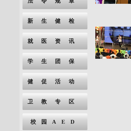
法令规章
新生健检
就医资讯
学生团保
健促活动
卫教专区
校园AED