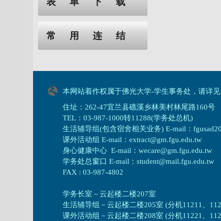
表单下载
常用连结
本网站着作权属于佛光大学-学生事务处，请详见
住址：262-47宜兰县礁溪乡林美村林尾路160号
TEL：03-987-1000转11288(学务处总机)
生活辅导组(包含宿舍相关业务) E-mail：fgusad205@m
课外活动组 E-mail：extract@gm.fgu.edu.tw
身心健康中心 E-mail：wecare@gm.fgu.edu.tw
学务处总窗口 E-mail：student@mail.fgu.edu.tw
FAX : 03-987-4802
学务长室－云起楼二楼207室
生活辅导组
－
云起楼二楼205室 (分机11211、1121
课外活动组
－
云起楼二楼208室 (分机11221、1122