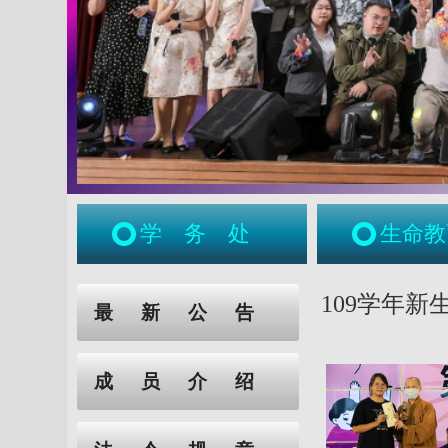
学务处
生命教
:::
:::
109学年新
最新公告
成员介绍