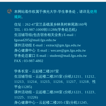
本网站着作权属于佛光大学-学生事务处，请详见
使用
规则
。
住址：262-47宜兰县礁溪乡林美村林尾路160号
TEL：03-987-1000转11288(学务处总机)
生活辅导组(包含宿舍相关业务) E-mail：
fgusad205@mail.fgu.edu.tw
课外活动组 E-mail：extract@gm.fgu.edu.tw
身心健康中心 E-mail：wecare@gm.fgu.edu.tw
学务处总窗口 E-mail：student@mail.fgu.edu.tw
FAX : 03-987-4802
学务长室－云起楼二楼207室
生活辅导组
－
云起楼二楼205室 (分机11211、11212、
11213、11214、11215、11216、11217、11218、性
平会11285)
课外活动组
－
云起楼二楼208室 (分机11221、11223、
11225、11226)
身心健康中心
－
云起楼二楼205-1室(分机11245、