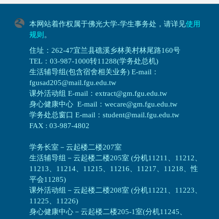
本网站着作权属于佛光大学-学生事务处，请详见
使用
规则
。
住址：262-47宜兰县礁溪乡林美村林尾路160号
TEL：03-987-1000转11288(学务处总机)
生活辅导组(包含宿舍相关业务) E-mail：
fgusad205@mail.fgu.edu.tw
课外活动组 E-mail：extract@gm.fgu.edu.tw
身心健康中心 E-mail：wecare@gm.fgu.edu.tw
学务处总窗口 E-mail：student@mail.fgu.edu.tw
FAX : 03-987-4802
学务长室－云起楼二楼207室
生活辅导组
－
云起楼二楼205室 (分机11211、11212、
11213、11214、11215、11216、11217、11218、性
平会11285)
课外活动组
－
云起楼二楼208室 (分机11221、11223、
11225、11226)
身心健康中心
－
云起楼二楼205-1室(分机11245、