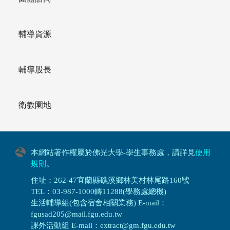
輔導資源
輔導股長
衛教園地
本網站著作權屬於佛光大學-學生事務處，請詳見
使用
規則
。
住址：262-47宜蘭縣礁溪鄉林美村林尾路160號
TEL：03-987-1000轉11288(學務處總機)
生活輔導組(包含宿舍相關業務) E-mail：
fgusad205@mail.fgu.edu.tw
課外活動組 E-mail：extract@gm.fgu.edu.tw