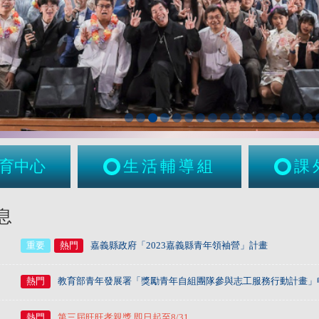
育中心
生活輔導組
課
息
重要
熱門
嘉義縣政府「2023嘉義縣青年領袖營」計畫
熱門
教育部青年發展署「獎勵青年自組團隊參與志工服務行動計畫」
熱門
第三屆旺旺孝親獎 即日起至8/31