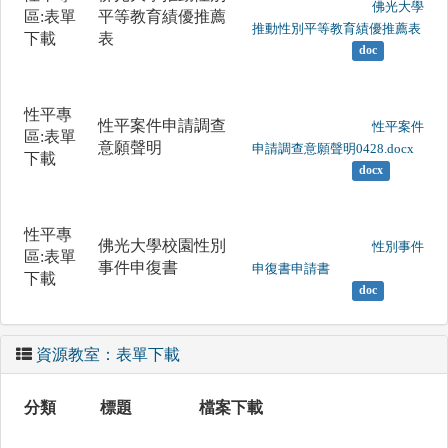
	                		佛光大學
區:表單
平等教育績優推薦
推動性別平等教育績優推薦表

下載
表
doc
性平專
性平案件申請調查
	                		性平案件
區:表單
意願聲明
申請調查意願聲明0428.docx

下載
docx
性平專
佛光大學校園性別
	                		性別事件
區:表單
事件申復書
申復書申請書

下載
doc
資源教室：表單下載
分類
標題
檔案下載