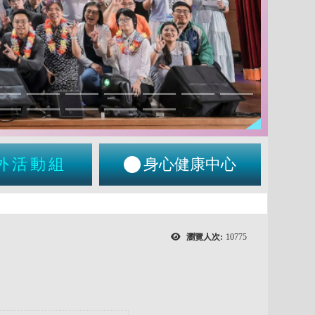
外活動組
身心健康中心
瀏覽人次:
10775