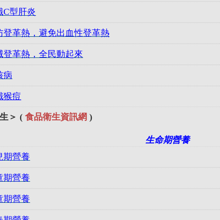
識C型肝炎
防登革熱，避免出血性登革熱
滅登革熱，全民動起來
核病
識猴痘
生
＞ (
食品衛生資訊網
)
生命期營養
兒期營養
童期營養
童期營養
春期營養