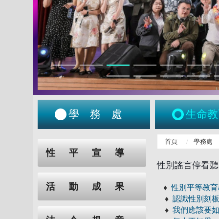
學務處
生命教
:::
首頁
學務處
:::
性平宣導
性別謠言停看
活動成果
♦
性別平等教育
♦
認識性別刻
♦
我們應該要