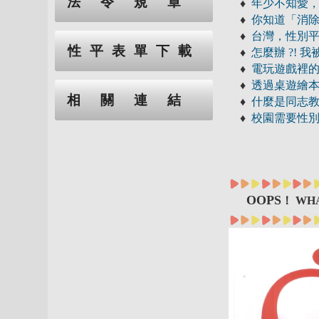
法令規章
♦
年少不知愛，
♦
你知道「消除
♦
台灣，性別平
性平表單下載
♦
怎麼辦 ?! 
♦
電玩遊戲裡
♦
透過桌遊繪
相關連結
♦
什麼是同志教
♦
校園需要性別
OOPS
！ WHA