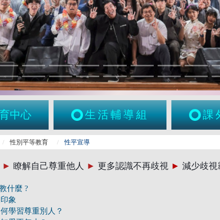
育中心
生活輔導組
課
性別平等教育
性平宣導
聽
►
瞭解自己尊重他人
►
更多認識不再歧視
►
減少歧視
教什麼 ?
板印象
如何學習尊重別人？