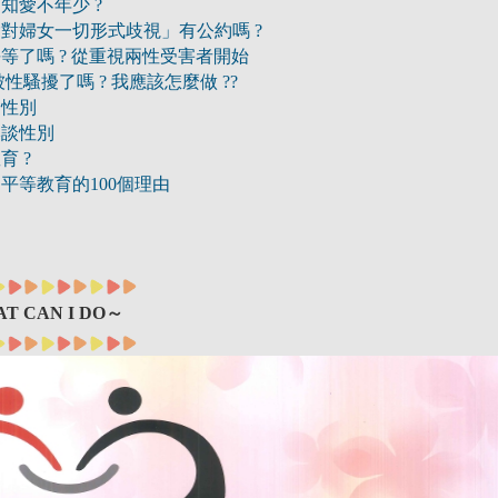
知愛不年少 ?
對婦女一切形式歧視」有公約嗎 ?
等了嗎 ? 從重視兩性受害者開始
我被性騷擾了嗎 ? 我應該怎麼做 ??
的性別
本談性別
育 ?
平等教育的100個理由
T CAN I DO～