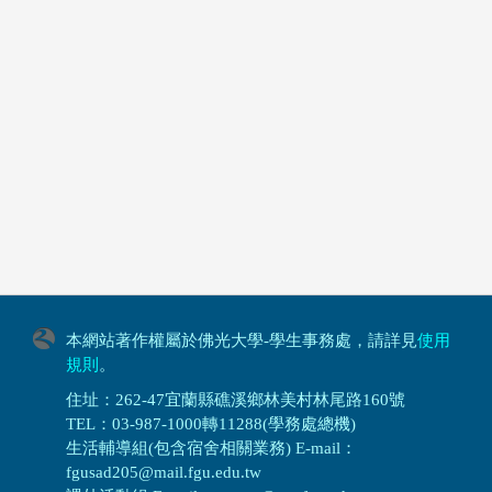
本網站著作權屬於佛光大學-學生事務處，請詳見
使用
規則
。
住址：262-47宜蘭縣礁溪鄉林美村林尾路160號
TEL：03-987-1000轉11288(學務處總機)
生活輔導組(包含宿舍相關業務) E-mail：
fgusad205@mail.fgu.edu.tw