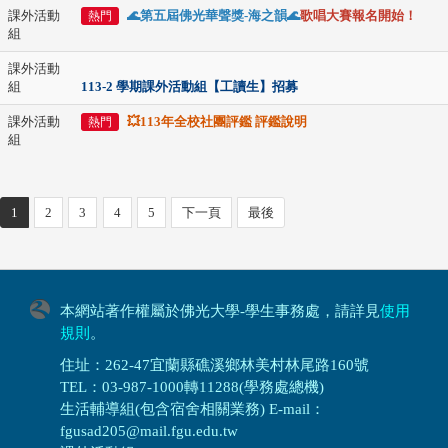
課外活動
🌊第五屆佛光華聲獎-海之韻🌊
歌唱大賽
報名開始！
熱門
組
課外活動
組
113-2 學期課外活動組【工讀生】招募
課外活動
💥113年全校社團評鑑 評鑑說明
熱門
組
1
2
3
4
5
下一頁
最後
本網站著作權屬於佛光大學-學生事務處，請詳見
使用
規則
。
住址：262-47宜蘭縣礁溪鄉林美村林尾路160號
TEL：03-987-1000轉11288(學務處總機)
生活輔導組(包含宿舍相關業務) E-mail：
fgusad205@mail.fgu.edu.tw