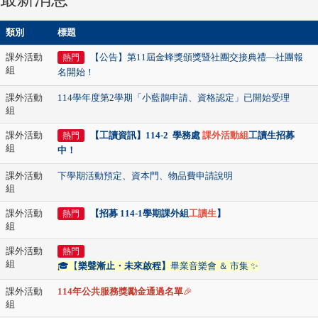
類別
標題
課外活動
【公告】第11屆金蜂獎頒獎暨社團交接典禮—社團報
熱門
組
名開始！
課外活動
114學年度第2學期「小藍鵲申請、資格認定」已開始受理
組
課外活動
【工讀資訊】114-2 學務處
課外活動組
工讀生招募
熱門
組
中！
課外活動
下學期活動預定、資本門、物品費申請說明
組
課外活動
【招募 114-1學期課外組
工讀生
】
熱門
組
課外活動
熱門
組
🎓【
樂聲漸止・未來啟程】
畢業音樂會 ＆ 市集 ✨
課外活動
114年
公共服務獎勵金通過名單
🎉
組