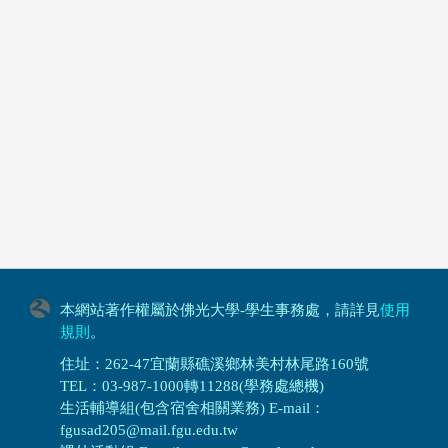
本網站著作權屬於佛光大學-學生事務處，請詳見
使用
規則
。
住址：262-47宜蘭縣礁溪鄉林美村林尾路160號
TEL：03-987-1000轉11288(學務處總機)
生活輔導組(包含宿舍相關業務) E-mail：
fgusad205@mail.fgu.edu.tw