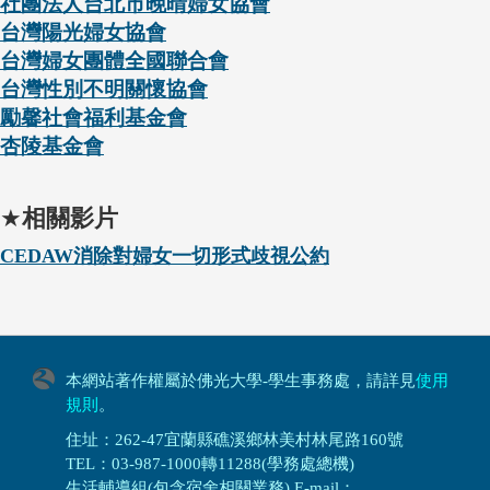
社團法人台北市晚晴婦女協會
台灣陽光婦女協會
台灣婦女團體全國聯合會
台灣性別不明關懷協會
勵馨社會福利基金會
杏陵基金會
★
相關影片
CEDAW消除對婦女一切形式歧視公約
本網站著作權屬於佛光大學-學生事務處，請詳見
使用
規則
。
住址：262-47宜蘭縣礁溪鄉林美村林尾路160號
TEL：03-987-1000轉11288(學務處總機)
生活輔導組(包含宿舍相關業務) E-mail：