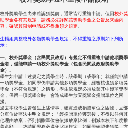
校外獎助學金尚未確認獲獎前，通常皆可重複申請。但因
校外獎
助學金各有其規定，請務必先詳閱該獎助學金之公告及來函內
容，確認其限制申請或不得兼領之規定
。
生輔組彙整校外各類獎助學金規定，不得重複之原則如下列所
示：
一、校外獎學金（含民間及政府）有規定不得重複申請他項獎學
金者，僅能申請一項校外獎助學金（包含民間及政府獎助學
金）
。
學生如申請上述規定之獎學金時，該學期（或學年）就僅能申請
一項獎學金。如同學仍申請其他多項獎學金，經審核也獲多項獎
學金（不符合規定）之情形，學生依規定必須放棄其中幾項獎學
金，保留一項獎學金時，會造成學生放棄獎學金捐贈單位之困
擾。
過去本校學生曾發生上述情事，確實造成捐贈單位之困擾，且部
分單位於辦法中明文規定：「經捐贈單位獲選後，不得以任何其
他理由放棄，否則捐贈單位會依據放棄比例，刪減本校下年度推
薦名額。」故請同學務必遵守此項規定。如同學確認未獲獎，方