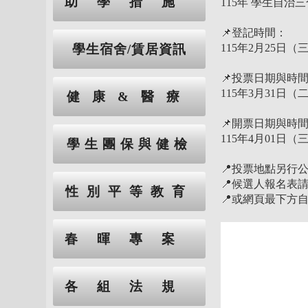
助學措施
115年 學生自治
📌登記時間：
115年2月25日
學生宿舍/賃居資訊
📌投票日期與時
115年3月31日
健康&醫療
📌開票日期與時
115年4月01日
學生團保與健檢
📍投票地點另行
📍候選人報名表請至IG主
性別平等教育
📍或網頁最下方自行
春暉專案
各組法規