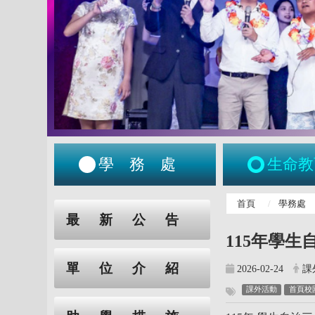
學務處
生命教
:::
首頁
學務處
:::
最新公告
115年學生
單位介紹
2026-02-24
課
課外活動
首頁校