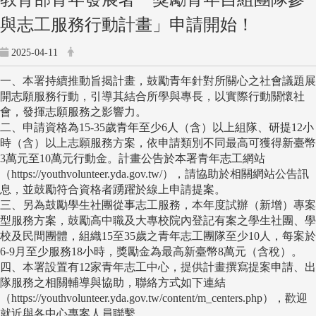
與志工服務行動計畫」申請開始！
2025-04-11
一、本署持續推動旨揭計畫，鼓勵青年針對所關心之社會議題展
開志願服務行動，引導其結合所學與專長，以實際行動關懷社
會，發揮志願服務之影響力。
二、申請資格為15-35歲青年至少6人（含）以上組隊、研提12小
時（含）以上志願服務方案，依申請類別不同最高可獲得新臺幣
3萬元至10萬元行動金。計畫公告於本署青年志工網站
（https://youthvolunteer.yda.gov.tw/），請協助於相關網站公告訊
息，並鼓勵符合資格者踴躍於線上申請提案。
三、另為鼓勵學生社團從事志工服務，本年度試辦（新增）專案
型服務方案，鼓勵高中職及大專校院內登記有案之學生社團、學
校及民間團體，組織15至35歲之青年志工團隊至少10人，每案於
6-9月至少服務18小時，獎勵金為最高新臺幣8萬元（含稅）。
四、本署設置有12家青年志工中心，提供計畫撰寫提案申請、出
隊服務之相關輔導與協助，聯絡方式如下連結
（https://youthvolunteer.yda.gov.tw/content/m_centers.php），歡迎
就近與各中心專案人員聯繫。