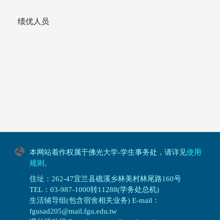
绩优人员
本网站着作权属于佛光大学-学生事务处，请详见
使用
规则
。
住址：262-47宜兰县礁溪乡林美村林尾路160号
TEL：03-987-1000转11288(学务处总机)
生活辅导组(包含宿舍相关业务) E-mail：
fgusad205@mail.fgu.edu.tw