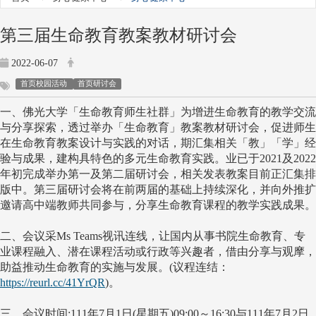
第三届生命教育教案教材研讨会
2022-06-07
首页校园活动
首页研讨会
一、佛光大学「生命教育师生社群」为增进生命教育的教学交流
与分享探索，透过举办「生命教育」教案教材研讨会，促进师生
在生命教育教案设计与实践的对话，期汇集相关「教」「学」经
验与成果，建构具特色的多元生命教育实践。业已于
2021
及
2022
年初完成举办第一及第二届研讨会，相关发表教案目前正汇集排
版中。第三届研讨会将在前两届的基础上持续深化，并向外推扩
邀请高中端教师共同参与，分享生命教育课程的教学实践成果。
二、
会议采
Ms Teams
视讯连线，让国内从事书院生命教育、专
业课程融入、潜在课程活动或行政等兴趣者，借由分享与观摩，
助益推动生命教育的实施与发展。
(
议程连结：
https://reurl.cc/41YrQR
)。
三、
会议时间:111年7月1日(星期五)09:00～16:30与
111
年
7
月
2
日