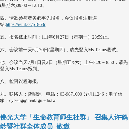
(
星期六
)09:00
～
12:10。
四、
请欲参与者务必事先报名
，
会议报名注册连
结
:
https://reurl.cc/p1863r
五、报名截止时间：
111
年
6
月
27
日（星期一）
23:59
止。
六、
会议前一天
6
月
30
日
(
星期四
)
，请先登入
Ms Teams
测试。
七、
会议当天
7
月
1
日及
2
日（星期五
&
六）上午
8:20
～
8:50
，请先
登入
Ms Teams
报到。
八、
检附议程海报。
九、
联络人：曾昭源。电话
：03-9871000 分机11246
；电子信
箱
：cytseng@mail.fgu.edu.tw
佛光大学「生命教育师生社群」 召集人许鹤
龄暨社群全体成员 敬邀