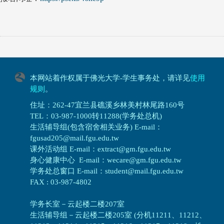
本网站着作权属于佛光大学-学生事务处，请详见
使用
规则
。
住址：262-47宜兰县礁溪乡林美村林尾路160号
TEL：03-987-1000转11288(学务处总机)
生活辅导组(包含宿舍相关业务) E-mail：
fgusad205@mail.fgu.edu.tw
课外活动组 E-mail：extract@gm.fgu.edu.tw
身心健康中心 E-mail：wecare@gm.fgu.edu.tw
学务处总窗口 E-mail：student@mail.fgu.edu.tw
FAX : 03-987-4802
学务长室－云起楼二楼207室
生活辅导组
－
云起楼二楼205室 (分机11211、11212、