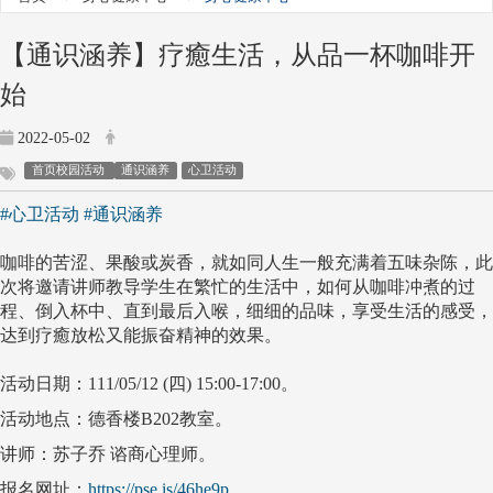
【通识涵养】疗癒生活，从品一杯咖啡开
始
2022-05-02
首页校园活动
通识涵养
心卫活动
#心卫活动
#通识涵养
咖啡的苦涩、果酸或炭香，就如同人生一般充满着五味杂陈，此
次将邀请讲师教导学生在繁忙的生活中，如何从咖啡冲煮的过
程、倒入杯中、直到最后入喉，细细的品味，享受生活的感受，
达到疗癒放松又能振奋精神的效果。
活动日期：111/05/12 (四) 15:00-17:00。
活动地点：德香楼B202教室。
讲师：苏子乔 谘商心理师。
报名网址：
https://pse.is/46he9p