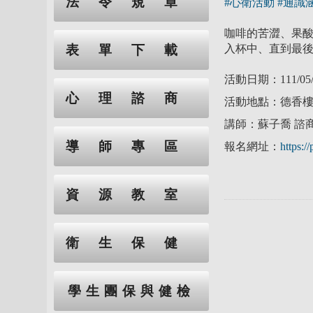
法令規章
#心衛活動
#通識
咖啡的苦澀、果
入杯中、直到最
表單下載
活動日期：111/05/12
心理諮商
活動地點：德香樓B
講師：蘇子喬 諮
導師專區
報名網址：
https:/
資源教室
衛生保健
學生團保與健檢