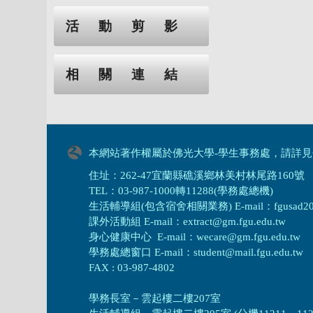
活動剪影
相關連結
本網站著作權屬於佛光大學-學生事務處，請詳見
住址：262-47宜蘭縣礁溪鄉林美村林尾路160號
TEL：03-987-1000轉11288(學務處總機)
生活輔導組(包含宿舍相關業務) E-mail：fgusad205@m
課外活動組 E-mail：extract@gm.fgu.edu.tw
身心健康中心 E-mail：wecare@gm.fgu.edu.tw
學務處總窗口 E-mail：student@mail.fgu.edu.tw
FAX : 03-987-4802
學務長室－雲起樓二樓207室