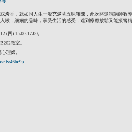
涵養
酸或炭香，就如同人生一般充滿著五味雜陳，此次將邀請講師教
後入喉，細細的品味，享受生活的感受，達到療癒放鬆又能振奮
 (四) 15:00-17:00。
202教室。
商心理師。
/pse.is/46he9p