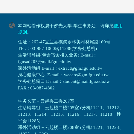
本网站着作权属于佛光大学-学生事务处，请详见
使用
规则
。
住址：262-47宜兰县礁溪乡林美村林尾路160号
TEL：03-987-1000转11288(学务处总机)
生活辅导组(包含宿舍相关业务) E-mail：
fgusad205@mail.fgu.edu.tw
课外活动组 E-mail：extract@gm.fgu.edu.tw
身心健康中心 E-mail：wecare@gm.fgu.edu.tw
学务处总窗口 E-mail：student@mail.fgu.edu.tw
FAX : 03-987-4802
学务长室－云起楼二楼207室
生活辅导组
－
云起楼二楼205室 (分机11211、11212、
11213、11214、11215、11216、11217、11218、性
平会11285)
课外活动组
－
云起楼二楼208室 (分机11221、11223、