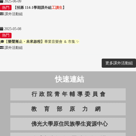
2025-06-09
熱門
【招募 114-1學期課外組
工讀生
】
課外活動組
2025-05-08
熱門
🎓【
樂聲漸止・未來啟程】
畢業音樂會 ＆ 市集 ✨
課外活動組
更多課外活動組
快速連結
行政院青年輔導委員會
教育部原力網
佛光大學原住民族學生資源中心