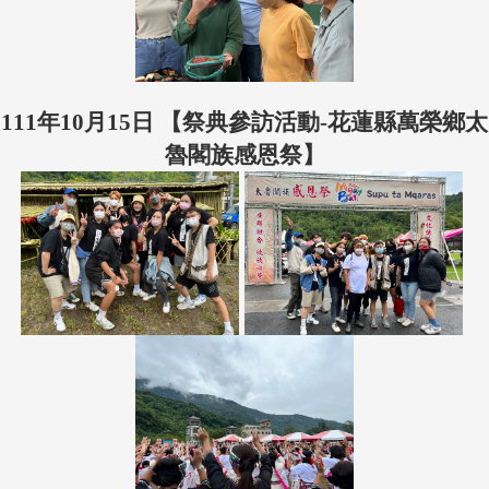
111年10月15日 【祭典參訪活動-花蓮縣萬榮鄉太
魯閣族感恩祭】