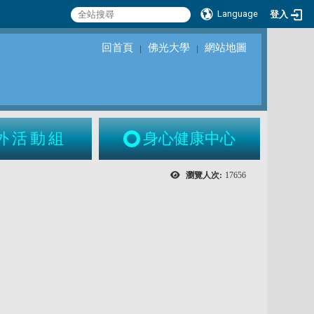
Language
登入
回首頁
佛光大學
網站地圖
｜
｜
外活動組
身心健康中心
瀏覽人次:
17656