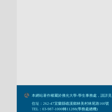
本網站著作權屬於佛光大學-學生事務處，請詳見
住址：262-47宜蘭縣礁溪鄉林美村林尾路160號
TEL：03-987-1000轉11288(學務處總機)