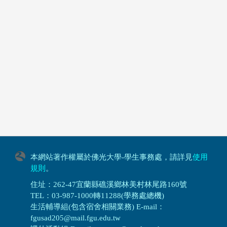
本網站著作權屬於佛光大學-學生事務處，請詳見
使用
規則
。
住址：262-47宜蘭縣礁溪鄉林美村林尾路160號
TEL：03-987-1000轉11288(學務處總機)
生活輔導組(包含宿舍相關業務) E-mail：
fgusad205@mail.fgu.edu.tw