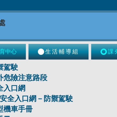
育中心
生活輔導組
課
禦駕駛
內外危險注意路段
全入口網
交通安全入口網－防禦駕駛
型機車手冊