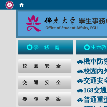
學務處
生命教
:::
🚗機車防
:::
校園安全
🚗校園
🚗交通安
交通安全
🚗168
🚗普通重
春暉專案