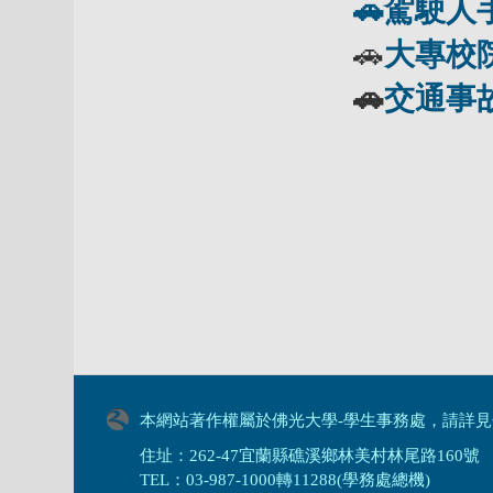
🚗
駕駛人
🚗
大專校
🚗
交通事
本網站著作權屬於佛光大學-學生事務處，請詳見
住址：262-47宜蘭縣礁溪鄉林美村林尾路160號
TEL：03-987-1000轉11288(學務處總機)