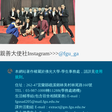
親善大使社Instagram>>>
@fgu_ga
本網站著作權屬於佛光大學-學生事務處，請詳見
使用
規則
。
住址：262-47宜蘭縣礁溪鄉林美村林尾路160號
TEL：03-987-1000轉11288(學務處總機)
生活輔導組(包含宿舍相關業務) E-mail：
fgusad205@mail.fgu.edu.tw
課外活動組 E-mail：extract@gm.fgu.edu.tw