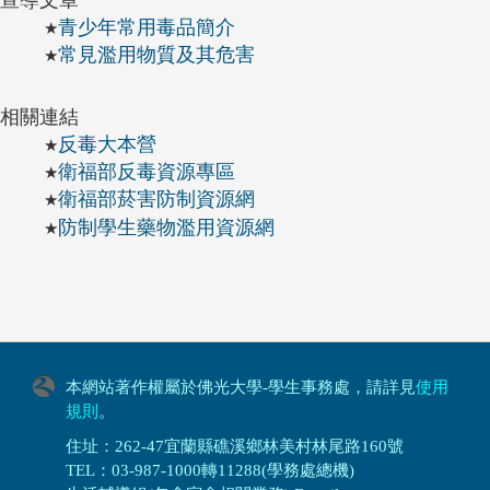
宣導文章
青少年常用毒品簡介
★
常見濫用物質及其危害
★
相關連結
反毒大本營
★
衛福部反毒資源專區
★
衛福部菸害防制資源網
★
防制學生藥物濫用資源網
★
本網站著作權屬於佛光大學-學生事務處，請詳見
使用
規則
。
住址：262-47宜蘭縣礁溪鄉林美村林尾路160號
TEL：03-987-1000轉11288(學務處總機)