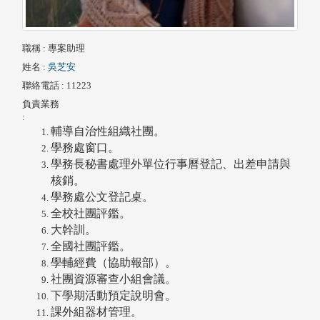
職稱
: 專案助理
姓名
:
吳芝安
聯絡電話
: 11223
負責業務
:
輔導自治性組織社團。
學務處窗口。
學務長秘書處理外單位行事曆登記、出差申請與
核銷。
學務處公文登記桌。
全校社團評鑑。
大幹訓。
全國社團評鑑。
學輔經費（協助報部）。
社團資源審查小組會議。
下學期活動預定說明會。
課外組器材管理。