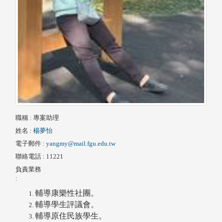
職稱
: 專案助理
姓名
:
楊夢怡
電子郵件
:
yangmy@mail.fgu.edu.tw
聯絡電話
: 11221
負責業務
:
輔導康樂性社團。
輔導學生評議會。
輔導原住民族學生。