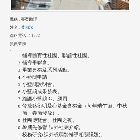
職稱
: 專案助理
姓名
:
黃郁潔
聯絡電話
: 11222
負責業務
:
輔導體育性社團、聯誼性社團。
輔導畢聯會。
畢業典禮及系列活動。
小藍鵲申請
小藍鵲說明會。
小藍鵲成果發表。
維護小藍鵲IG、網頁。
發放蔡衍明愛心基金會禮金（每年端午節、中秋
節、春節發放）。
社團博覽會、社團之夜。
暑期先修營-課外社團介紹。
校務研究(課外或弱勢輔導相關議題)。