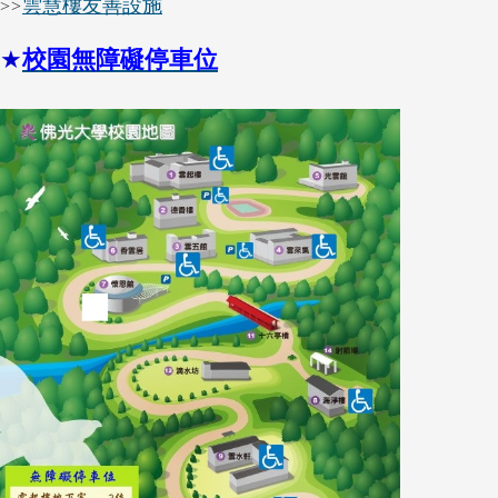
雲慧樓友善設施
>
>
★
校園無障礙停車位