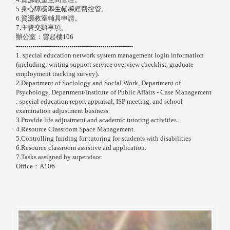
5.身心障礙學生輔導經費控管。
6.資源教室輔具申請。
7.主管交辦事項。
辦公室：雲起樓106
---------------------------------------------------------
1. special education network system management login information
(including: writing support service overview checklist, graduate
employment tracking survey).
2.
Department of Sociology and Social Work, Department of
Psychology, Department/Institute of Public Affairs - Case Management
: special education report appraisal, ISP meeting, and school
examination adjustment business.
3.Provide life adjustment and academic tutoring activities.
4.Resource Classroom Space Management.
5.Controlling funding for tutoring for students with disabilities
6.Resource classroom assistive aid application.
7.Tasks assigned by supervisor.
Office：A106