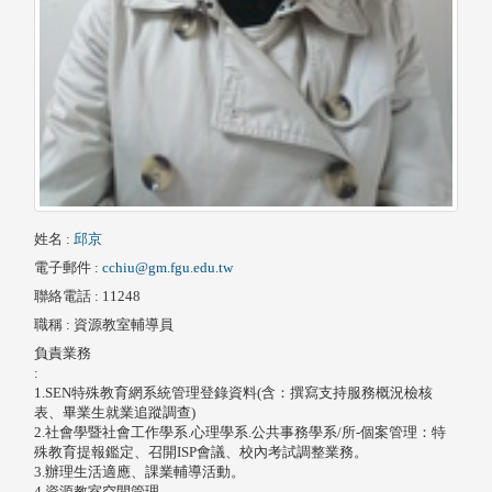
姓名
:
邱京
電子郵件
:
cchiu@gm.fgu.edu.tw
聯絡電話
: 11248
職稱
: 資源教室輔導員
負責業務
:
1.SEN特殊教育網系統管理登錄資料(含：撰寫支持服務概況檢核
表、畢業生就業追蹤調查)
2.社會學暨社會工作學系.心理學系.公共事務學系/所-個案管理：特
殊教育提報鑑定、召開ISP會議、校內考試調整業務。
3.辦理生活適應、課業輔導活動。
4.資源教室空間管理。