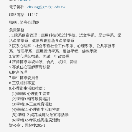
電子郵件
:
chsung@gm.fgu.edu.tw
聯絡電話
: 11247
職稱
: 諮商心理師
負責業務
: 1.院系個案管理：應用科技與設計學院、語文學系、歷史學系、樂
活產業學系、健康與創意蔬食產業學系
2.院系心理師：社會學暨社會工作學系、心理學系、公共事務學
系、管理學系、應用經濟學系、運健學程、佛教學院
3.實習心理師招募、面試、行政督導
4.諮商輔導系統維護、合約、核銷、管理
5.專兼任心理師薪資核銷
6.財產管理
7.學生輔導委員會
8.三級相關事宜
9.心理衛生活動推廣：
(1)學輔8-心理衛生普查
(2)學輔9-輔導股長培訓
(3)學輔10-三生教育活動
(4)學輔11-心理衛生活動推廣
(5))學輔12-網路成癮防治宣導活動
(6)學輔32-孝親感恩推廣活動
辦公室：雲起樓205-1
----------------------------------------------