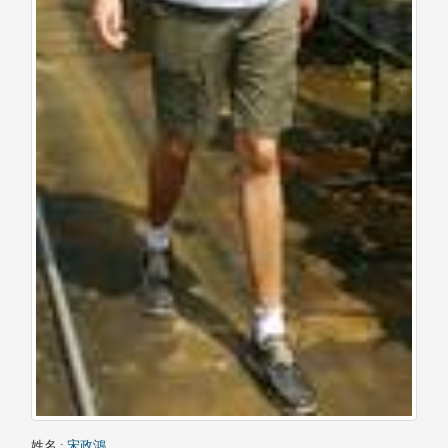
姓名
:
宋政鴻