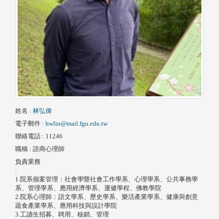
姓名
:
林弘偉
電子郵件
:
hwlin@mail.fgu.edu.tw
聯絡電話
: 11246
職稱
: 諮商心理師
負責業務
:
1.院系個案管理：社會學暨社會工作學系、心理學系、公共事務學
系、管理學系、應用經濟學系、運健學程、佛教學院
2.院系心理師：語文學系、歷史學系、樂活產業學系、健康與創意
蔬食產業學系、應用科技與設計學院
3.工讀生招募、聘用、核銷、管理