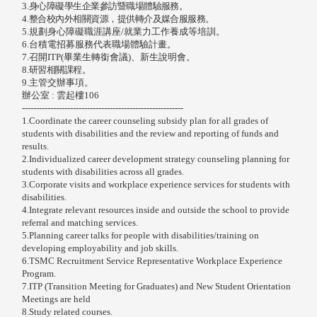
3.
身心障礙學生企業參訪暨職場體驗服務。
4.
整合校內外相關資源，提供轉介及媒合服服務。
5.
規劃身心障礙職涯講座/就業力工作養成等培訓。
6.台積電招募服務代表職場體驗計畫。
7.召開ITP(畢業生轉銜會議)、新生說明會。
8.
研習相關課程。
9.
主管交辦事項。
辦公室 : 雲起樓106
---------------------------------------------------------
1.
Coordinate the career counseling subsidy plan for all grades of
students with disabilities and the review and reporting of funds and
results.
2.Individualized career development strategy counseling planning for
students with disabilities across all grades.
3.
Corporate visits and workplace experience services for students with
disabilities.
4.
Integrate relevant resources inside and outside the school to provide
referral and matching services.
5.Planning career talks for people with disabilities/training on
developing employability and job skills.
6.
TSMC Recruitment Service Representative Workplace Experience
Program.
7.
ITP (Transition Meeting for Graduates) and New Student Orientation
Meetings are held
8.Study related courses.