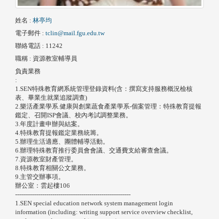
姓名
:
林亭均
電子郵件
:
tclin@mail.fgu.edu.tw
聯絡電話
: 11242
職稱
: 資源教室輔導員
負責業務
:
1.SEN特殊教育網系統管理登錄資料(含：撰寫支持服務概況檢核
表、畢業生就業追蹤調查)
2.樂活產業學系.健康與創業蔬食產業學系-個案管理：特殊教育提報
鑑定、召開ISP會議、校內考試調整業務。
3.年度計畫申辦與結案。
4.特殊教育提報鑑定業務統籌。
5.辦理生活適應、團體輔導活動。
6.辦理特殊教育推行委員會會議、交通費支給審查會議。
7.資源教室財產管理。
8.特殊教育相關公文業務。
9.主管交辦事項。
辦公室：雲起樓106
-----------------------------------------------------------
1.SEN special education network system management login
information (including: writing support service overview checklist,