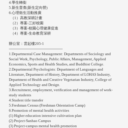
4.學生轉銜
5.新生普查(新生定向營)
6.心理衛生活動推廣
（1）高教深耕計畫
（2）專案-三好校園
（3）專案-校園心理健康促進
（4）專案-生命教育深耕
辦公室：雲起樓205-1
-----------------------------------------------
1.
Departmental Case Management:
Departments of Sociology and
Social Work, Psychology, Public Affairs, Management, Applied
Economics, Sports and Health Studies, and Buddhist College.
2.
Departmental Psychologists:
Department of Languages ​​and
Literature, Department of History, Department of LOHAS Industry,
Department of Health and Creative Vegetarian Industry, College of
Applied Technology and Design.
3.
Recruitment, employment, verification and management of work-
study students
4.
Student title transfer
5.Freshman Census (Freshman Orientation Camp)
6.
Promotion of mental health activities
(1) Higher education intensive cultivation plan
(2) Project-Sanhao Campus
(3) Project-campus mental health promotion