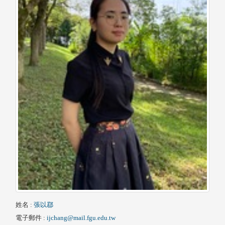
姓名
:
張以鄀
電子郵件
:
ijchang@mail.fgu.edu.tw