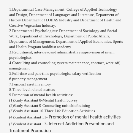
1.
Departmental Case Management: College of Applied Technology
and Design, Department of Languages ​​and Literature, Department of
History
Department of LOHAS Industry and Department of Health and
Creative Vegetarian Industry.
2.
Departmental Psychologists: Department of Sociology and Social
Work, Department of Psychology, Department of Public Affairs,
Department of Management, Department of Applied Economics, Sports
and Health Program
buddhist academy
3.Recruitment, interview, and administrative supervision of intern
psychologists
4.Consulting and counseling system maintenance, contract, write-off,
management
5.Full-time and part-time psychologist salary verification
6.property management
7.Personal asset inventory
8.Three-level related matters
9.Promotion of mental health activities:
(1)Study Assistant 8-Mental Health Survey
(2)Study Assistant 9-Counseling unit chieftraining
(3)Study Assistant 10-Three Life Education Activities
(4)Student Assistant 11-
Promotion of mental health activities
(5)Student Assistant 12-
Internet Addiction Prevention and
Treatment Promotion