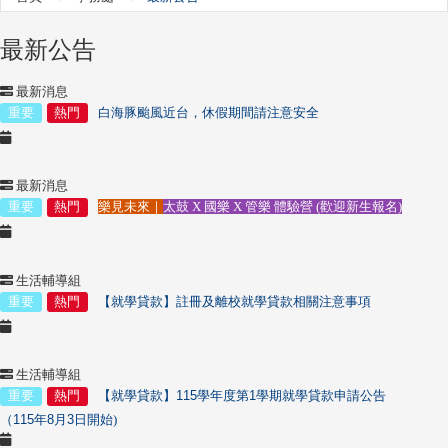
最新公告
最新消息
重要
熱門
白海豚颱風近台，休假期間請注意安全
最新消息
重要
熱門
樂見未來｜
太鼓 X 國樂 X 管樂 體驗營 (歡迎新生報名)
生活輔導組
重要
熱門
【就學貸款】
註冊及離校
就學貸款相關注意事項
生活輔導組
重要
熱門
【就學貸款】
115
學年度第
1
學期就學貸款申請公告
（
115
年
8
月
3
日開始)