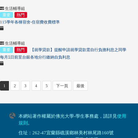
生活輔導組
重要
熱門
115學年各棟宿舍-住宿費收費標準
生活輔導組
重要
熱門
【就學貸款】提醒申請就學貸款
需自行負擔利息之同學
每月
1
日前至台銀各地分行繳納自負利息
1
2
3
4
5
下一頁
最後
本網站著作權屬於佛光大學-學生事務處，請詳見
使用
規則
。
住址：262-47宜蘭縣礁溪鄉林美村林尾路160號