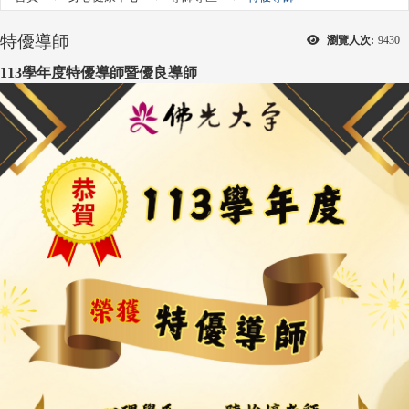
特優導師
瀏覽人次:
9430
113學年度特
優導師暨優良導師