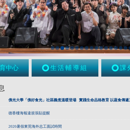
育中心
生活輔導組
課
息
佛光大學「佛好食光」社區義煮溫暖登場
實踐生命品格教育 以蔬食傳遞
德香樓海報違規張貼提醒
2020暑假東莞海外志工面試時間