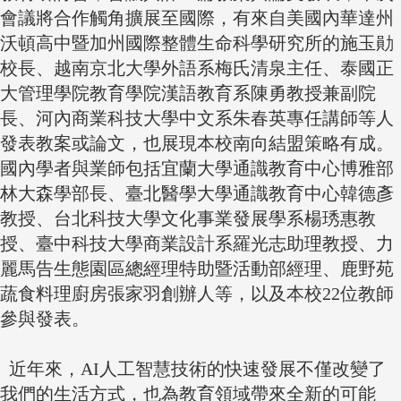
會議將合作觸角擴展至國際，有來自美國內華達州
沃頓高中暨加州國際整體生命科學研究所的施玉勛
校長、越南京北大學外語系梅氏清泉主任、泰國正
大管理學院教育學院漢語教育系陳勇教授兼副院
長、河內商業科技大學中文系朱春英專任講師等人
發表教案或論文，也展現本校南向結盟策略有成。
國內學者與業師包括宜蘭大學通識教育中心博雅部
林大森學部長、臺北醫學大學通識教育中心韓德彥
教授、台北科技大學文化事業發展學系楊琇惠教
授、臺中科技大學商業設計系羅光志助理教授、力
麗馬告生態園區總經理特助暨活動部經理、鹿野苑
蔬食料理廚房張家羽創辦人等，以及本校22位教師
參與發表。
近年來，AI人工智慧技術的快速發展不僅改變了
我們的生活方式，也為教育領域帶來全新的可能