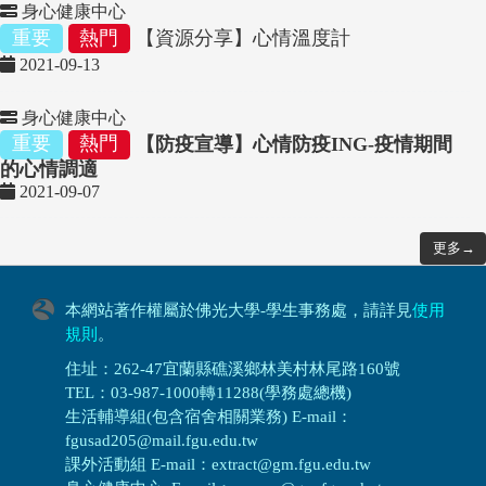
身心健康中心
重要
熱門
【資源分享】心情溫度計
2021-09-13
身心健康中心
重要
熱門
【防疫宣導】心情防疫ING-疫情期間
的心情調適
2021-09-07
更多→
本網站著作權屬於佛光大學-學生事務處，請詳見
使用
規則
。
住址：262-47宜蘭縣礁溪鄉林美村林尾路160號
TEL：03-987-1000轉11288(學務處總機)
生活輔導組(包含宿舍相關業務) E-mail：
fgusad205@mail.fgu.edu.tw
課外活動組 E-mail：extract@gm.fgu.edu.tw