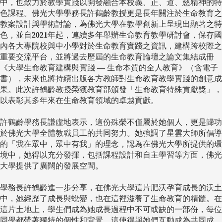
中，也致力於教學實踐以開發融合本校義、正、道、慈精神的特
色課程。佛光大學學務長許鶴齡教授更是長年關注於生命教育之
教案設計與學術討論，為佛光大學在教學創新上呈現出顯著之特
色，並自
2021
年起，連續多年舉辦生命教育教學研討會，保存國
內各大專院校與中小學對於生命教育實踐之資訊，建構跨校際之
重要交流平台，並將過去歷屆的生命教育論壇之論文集結成冊
《大學生命教育建構與實踐
—
生命本質的全人教育》（含電子
書），未來也將持續出版各方教師對生命教育教學實踐的創意成
果。此次許鶴齡教授榮獲教育部頒發「生命教育特殊貢獻獎」，
以表彰其多年來在生命教育領域的卓越貢獻。
許鶴齡學務長謙虛地表示，這份殊榮不僅屬於她個人，更是歸功
於佛光大學全體教職員工的共同努力。她強調了星雲大師所倡導
的「我在眾中，眾中有我」的理念，認為在佛光大學所提供的環
境中，她得以充分發揮，包括課程設計和自主學習等方面，佛光
大學提供了廣闊的發展空間。
學務長許鶴齡進一步分享，在佛光大學這片肥沃孕育成長的沃土
中，她經歷了成長與蛻變，也在這裡滋養了生命教育的精髓。在
這片土地上，學生們成為她成長過程中不可或缺的一部份，每位
同學都帶著獨特的個性和背景，這使得與她們互動成為共同成