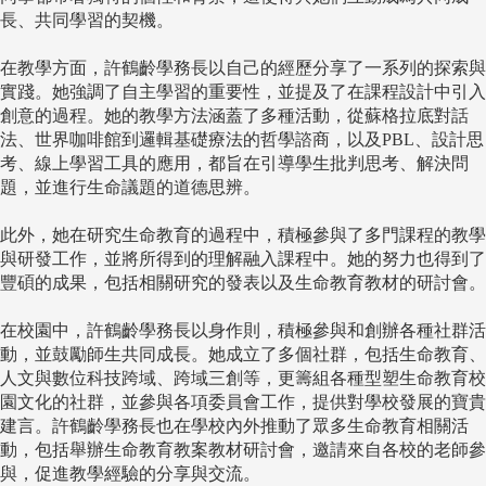
長、共同學習的契機。
在教學方面，許鶴齡學務長以自己的經歷分享了一系列的探索與
實踐。她強調了自主學習的重要性，並提及了在課程設計中引入
創意的過程。她的教學方法涵蓋了多種活動，從蘇格拉底對話
法、世界咖啡館到邏輯基礎療法的哲學諮商，以及PBL、設計思
考、線上學習工具的應用，都旨在引導學生批判思考、解決問
題，並進行生命議題的道德思辨。
此外，她在研究生命教育的過程中，積極參與了多門課程的教學
與研發工作，並將所得到的理解融入課程中。她的努力也得到了
豐碩的成果，包括相關研究的發表以及生命教育教材的研討會。
在校園中，許鶴齡學務長以身作則，積極參與和創辦各種社群活
動，並鼓勵師生共同成長。她成立了多個社群，包括生命教育、
人文與數位科技跨域、跨域三創等，更籌組各種型塑生命教育校
園文化的社群，並參與各項委員會工作，提供對學校發展的寶貴
建言。許鶴齡學務長也在學校內外推動了眾多生命教育相關活
動，包括舉辦生命教育教案教材研討會，邀請來自各校的老師參
與，促進教學經驗的分享與交流。