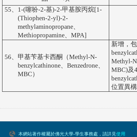
55
、
1-(
噻吩
-2-
基
)-2-
甲基胺丙烷
[1-
(Thiophen-2-yl)-2-
methylaminopropane
、
Methiopropamine
、
MPA]
新增，
benzylca
56
、甲基苄基卡西酮（
Methyl-N-
Methyl-N
benzylcathinone
、
Benzedrone
、
MBC)
及
MBC
）
benzylca
位置異
本網站著作權屬於佛光大學-學生事務處，請詳見
使用